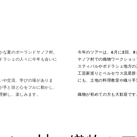
かな夏のポーランドヤノフ村。
今年のツアーは、6月に2回、8
ドラシェの人々に今年も会いに
ヤノフ村での織物ワークショッ
スティバルやポドラシェ地方の
工芸家巡りとペルセウス流星群
会いや交流、学びの場がありま
にも、土地の料理教室や織り手
が手と頭と心をフルに動かし、
理解し、楽しみます。
織物が初めての方も大歓迎です