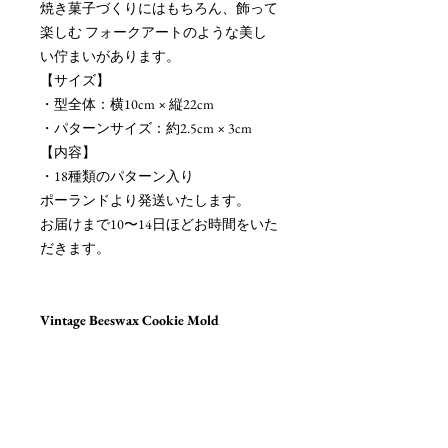
焼き菓子づくりにはもちろん、飾って
楽しむ フォークアートのような美し
い佇まいがあります。
【サイズ】
・型全体：横10cm × 縦22cm
・パターンサイズ：約2.5cm × 3cm
【内容】
・18種類のパターン入り
ポーランドより発送いたします。
お届けまで10〜14日ほどお時間をいた
だきます。
Vintage Beeswax Cookie Mold
A beautiful vintage cookie mold featuring 18
different patterns, including birds, animals,
plants, and human figures. Perfect for baking,
decorating, or displaying as a charming folk
art piece.