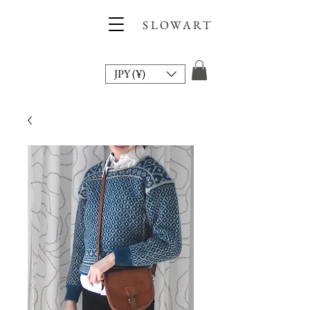
SLOWART
JPY (¥)