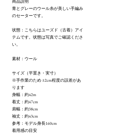
商品説明
青とグレーのウール糸が美しい手編み
のセーターです。
状態：こちらはユーズド（古着）アイ
テムです。状態は写真でご確認くださ
い。
素材：ウール
サイズ（平置き・実寸）
※手作業のため ±2cm程度の誤差があ
ります
身幅：約42m
着丈：約47cm
肩幅：約38cm
袖丈：約43cm
参考：モデル身長160cm
着用感の目安