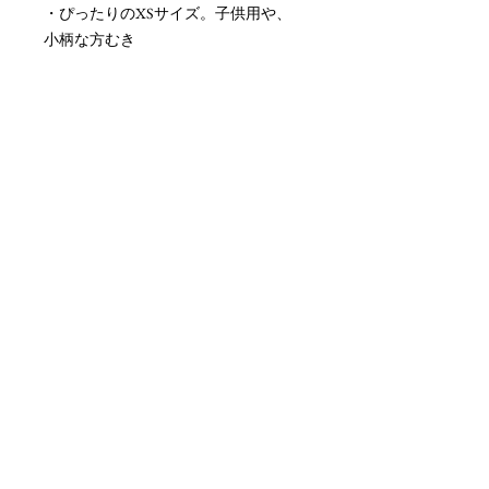
・ぴったりのXSサイズ。子供用や、
小柄な方むき
ご購入前に必ずご確認ください
・手編みのものやオーバーサイズとし
て作られているものも多く、表記のサ
イズは、あくまで目安となります。お
手持ちのセーターのサイズと比較して
いただくと、より確実かと思いま
す。・手編み作品のため、編み目の不
均一さや個体差があります
・画面環境により、実物と色味が異な
る場合があります
発送について
発送方法：ポーランドより郵便局にて
発送
発送からお届けまでの日数：10-14日