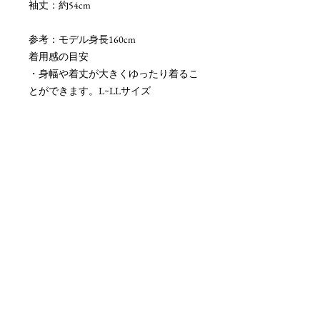
袖丈：約54cm
参考：モデル身長160cm
着用感の目安
・身幅や着丈が大きくゆったり着るこ
とができます。L~LLサイズ
ご購入前に必ずご確認ください
・手編み作品などは、編み目の不均一
さや個体差があります
・画面環境により、実物と色味が異な
る場合があります
・サイズはあくまで目安です。セータ
ーごとに実寸は異なりますので、ご購
入前に必ず実寸をご確認ください。お
手持ちのセーターと比較していただく
と、より分かりやすいかと思います。