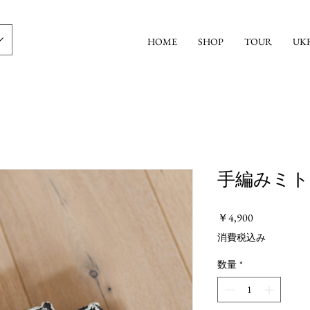
HOME
SHOP
TOUR
UK
手編みミト
価
￥4,900
格
消費税込み
数量
*