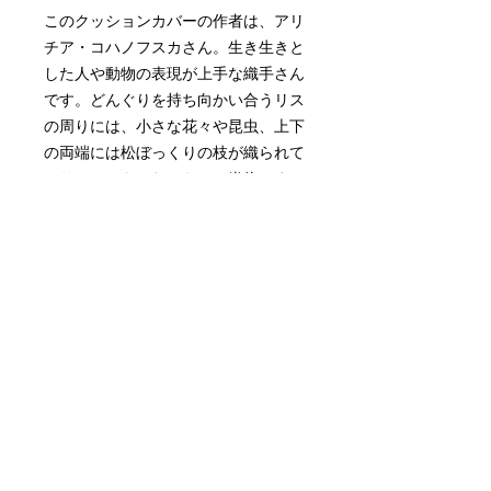
このクッションカバーの作者は、アリ
チア・コハノフスカさん。生き生きと
した人や動物の表現が上手な織手さん
です。どんぐりを持ち向かい合うリス
の周りには、小さな花々や昆虫、上下
の両端には松ぼっくりの枝が織られて
おり、とてもかわいらしい織物です。
＊二重織り部分は表面のみです。
素材：二重織り部分（表）ウール 裏
面（化繊）、ファスナ―
サイズ：横45㎝ｘ縦46㎝