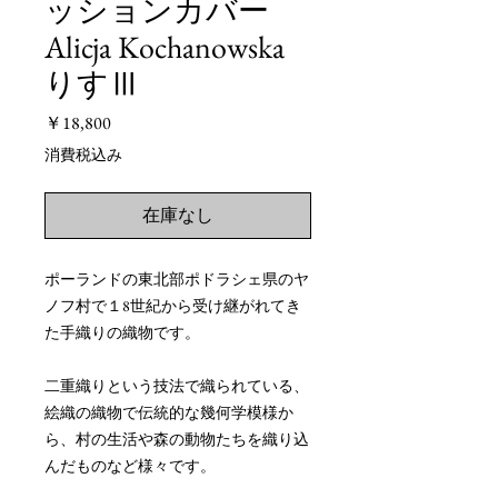
ッションカバー
Alicja Kochanowska
りすⅢ
価
￥18,800
格
消費税込み
在庫なし
ポーランドの東北部ポドラシェ県のヤ
ノフ村で１8世紀から受け継がれてき
た手織りの織物です。
二重織りという技法で織られている、
絵織の織物で伝統的な幾何学模様か
ら、村の生活や森の動物たちを織り込
んだものなど様々です。