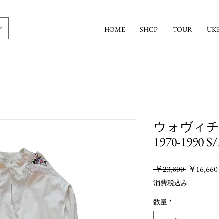
HOME
SHOP
TOUR
UK
ウォヴィチ
1970-1990 S
通
 ￥23,800 
￥16,660
常
消費税込み
価
格
数量
*