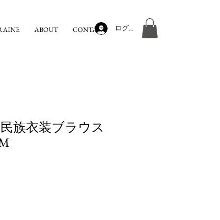
ログイン
RAINE
ABOUT
CONTACT
民族衣装ブラウス
/M
セ
ー
ル
価
格