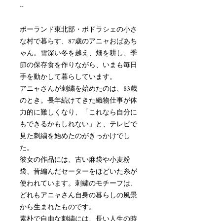
--
ポーランド東北部・ポドラシェの小さ
な村で暮らす、87歳のアニャおばあち
ゃん。雪深い冬を越え、畑を耕し、季
節の保存食を作りながら、いまも毎日
手を動かして暮らしています。
アニャさんが刺繍を始めたのは、83歳
のとき。長年続けてきた織物仕事が体
力的に難しくなり、「これなら自分に
もできるかもしれない」と、テレビで
見た刺繍を始めたのがきっかけでし
た。
彼女の作品には、古い麻袋や小麦粉
袋、昔編んだセーターをほどいた糸が
使われています。刺繍のモチーフは、
どれもアニャさん自身の暮らしの風景
から生まれたものです。
素朴で自由な刺繍には、長い人生の時