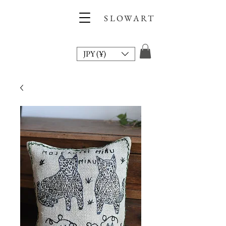
SLOWART
JPY (¥)