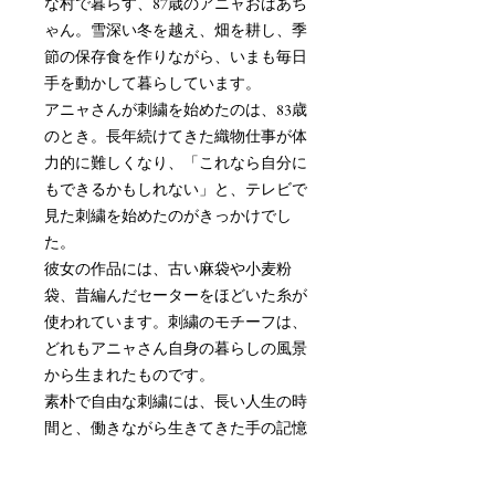
な村で暮らす、87歳のアニャおばあち
ゃん。雪深い冬を越え、畑を耕し、季
節の保存食を作りながら、いまも毎日
手を動かして暮らしています。
アニャさんが刺繍を始めたのは、83歳
のとき。長年続けてきた織物仕事が体
力的に難しくなり、「これなら自分に
もできるかもしれない」と、テレビで
見た刺繍を始めたのがきっかけでし
た。
彼女の作品には、古い麻袋や小麦粉
袋、昔編んだセーターをほどいた糸が
使われています。刺繍のモチーフは、
どれもアニャさん自身の暮らしの風景
から生まれたものです。
素朴で自由な刺繍には、長い人生の時
間と、働きながら生きてきた手の記憶
がそのまま残っています。ポドラシェ
の静かな暮らしから生まれた、小さな