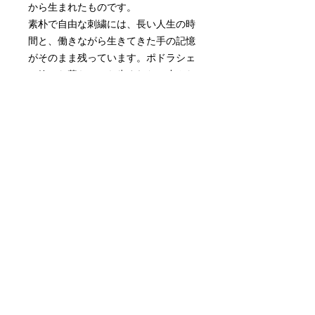
から生まれたものです。
素朴で自由な刺繍には、長い人生の時
間と、働きながら生きてきた手の記憶
がそのまま残っています。ポドラシェ
の静かな暮らしから生まれた、小さな
物語のような作品をお届けします。
【サイズ】
約27 × 33 cm
ストラップ長さ：96cm (調整不可）
【素材】
表：ヴィンテージリネン・麻袋
裏：化繊生地
持ち手：牛革
【仕様】
・内ポケット × 1
・マグネットボタン付き
【ご注意】
古い布を使用しているため、織りムラ