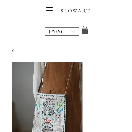
SLOWART
JPY (¥)