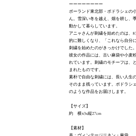
ーーーーーーーー
ポーランド東北部・ポドラシェの小
ん。雪深い冬を越え、畑を耕し、
動かして暮らしています。
アニャさんが刺繍を始めたのは、8
的に難しくなり、「これなら自分
刺繍を始めたのがきっかけでした
彼女の作品には、古い麻袋や小麦
れています。刺繍のモチーフは、
まれたものです。
素朴で自由な刺繍には、長い人生
そのまま残っています。ポドラシ
のような作品をお届けします。
【サイズ】
約 横43x縦27cm
【素材】
表：ヴィンテージリネン・麻袋