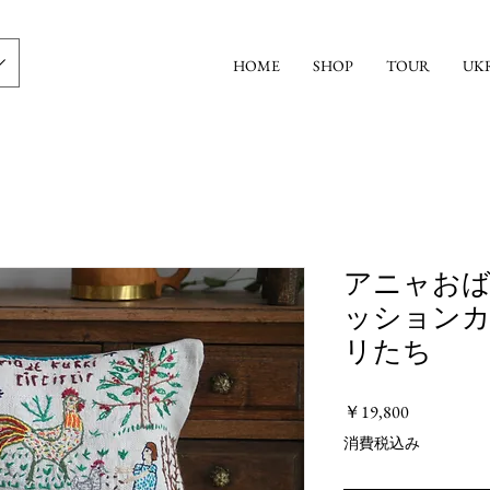
HOME
SHOP
TOUR
UK
アニャお
ッションカ
リたち
価
￥19,800
格
消費税込み