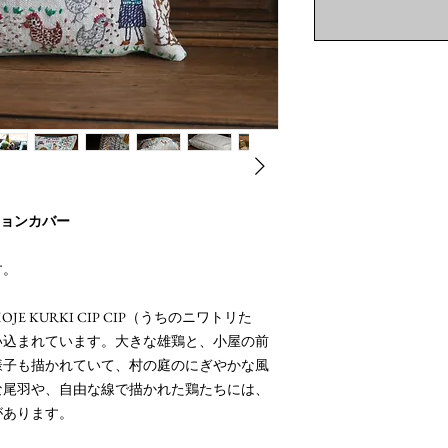
ッションカバー
す。
 KURKI CIP CIP（うちのニワトリた
い込まれています。大きな雄鶏と、小屋の前
様子も描かれていて、村の庭のにぎやかな風
な尾羽や、自由な線で描かれた鶏たちには、
があります。