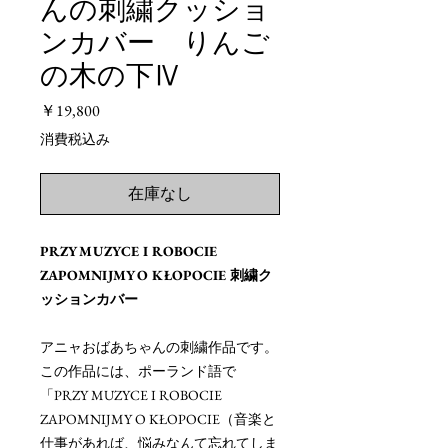
んの刺繍クッショ
ンカバー りんご
の木の下Ⅳ
価
￥19,800
格
消費税込み
在庫なし
PRZY MUZYCE I ROBOCIE
ZAPOMNIJMY O KŁOPOCIE 刺繍ク
ッションカバー
アニャおばあちゃんの刺繍作品です。
この作品には、ポーランド語で
「PRZY MUZYCE I ROBOCIE
ZAPOMNIJMY O KŁOPOCIE（音楽と
仕事があれば、悩みなんて忘れてしま