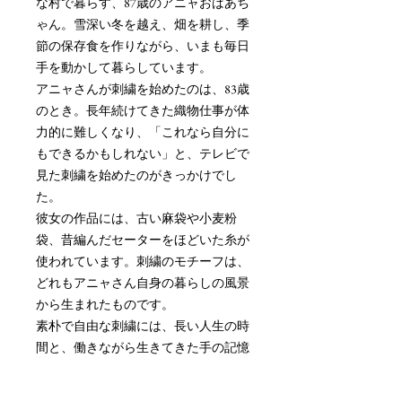
な村で暮らす、87歳のアニャおばあち
ゃん。雪深い冬を越え、畑を耕し、季
節の保存食を作りながら、いまも毎日
手を動かして暮らしています。
アニャさんが刺繍を始めたのは、83歳
のとき。長年続けてきた織物仕事が体
力的に難しくなり、「これなら自分に
もできるかもしれない」と、テレビで
見た刺繍を始めたのがきっかけでし
た。
彼女の作品には、古い麻袋や小麦粉
袋、昔編んだセーターをほどいた糸が
使われています。刺繍のモチーフは、
どれもアニャさん自身の暮らしの風景
から生まれたものです。
素朴で自由な刺繍には、長い人生の時
間と、働きながら生きてきた手の記憶
がそのまま残っています。ポドラシェ
の静かな暮らしから生まれた、小さな