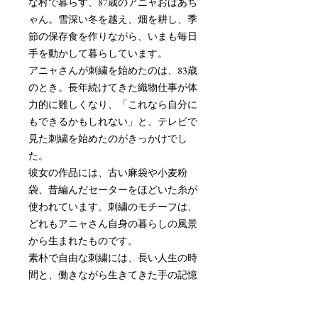
な村で暮らす、87歳のアニャおばあち
ゃん。雪深い冬を越え、畑を耕し、季
節の保存食を作りながら、いまも毎日
手を動かして暮らしています。
アニャさんが刺繍を始めたのは、83歳
のとき。長年続けてきた織物仕事が体
力的に難しくなり、「これなら自分に
もできるかもしれない」と、テレビで
見た刺繍を始めたのがきっかけでし
た。
彼女の作品には、古い麻袋や小麦粉
袋、昔編んだセーターをほどいた糸が
使われています。刺繍のモチーフは、
どれもアニャさん自身の暮らしの風景
から生まれたものです。
素朴で自由な刺繍には、長い人生の時
間と、働きながら生きてきた手の記憶
がそのまま残っています。ポドラシェ
の静かな暮らしから生まれた、小さな