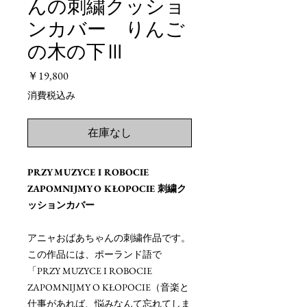
んの刺繍クッショ
ンカバー りんご
の木の下Ⅲ
価
￥19,800
格
消費税込み
在庫なし
PRZY MUZYCE I ROBOCIE
ZAPOMNIJMY O KŁOPOCIE 刺繍ク
ッションカバー
アニャおばあちゃんの刺繍作品です。
この作品には、ポーランド語で
「PRZY MUZYCE I ROBOCIE
ZAPOMNIJMY O KŁOPOCIE（音楽と
仕事があれば、悩みなんて忘れてしま