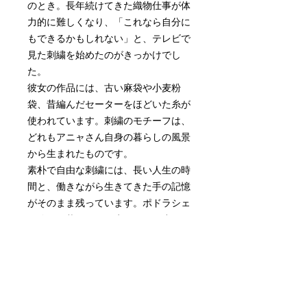
のとき。長年続けてきた織物仕事が体
力的に難しくなり、「これなら自分に
もできるかもしれない」と、テレビで
見た刺繍を始めたのがきっかけでし
た。
彼女の作品には、古い麻袋や小麦粉
袋、昔編んだセーターをほどいた糸が
使われています。刺繍のモチーフは、
どれもアニャさん自身の暮らしの風景
から生まれたものです。
素朴で自由な刺繍には、長い人生の時
間と、働きながら生きてきた手の記憶
がそのまま残っています。ポドラシェ
の静かな暮らしから生まれた、小さな
物語のような作品をお届けします。
【サイズ】
約 横58x縦38cm